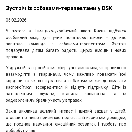
Зустріч із собаками-терапевтами у DSK
06.02.2026
5 лютого в Німецько-українській школі Києва відбувся
особливий захід для учнів
початкової школи — до нас
завітала команда з собаками-терапевтами. Зустріч
подарувала дітям багато радості, щирих емоцій і нових
вражень.
У дружній та ігровій атмосфері учні дізналися, як правильно
взаємодіяти з тваринами, чому важливо поважати їхні
кордони та як спілкування з собаками може допомагати
заспокоїтися, зосередитися й відчути підтримку. Діти із
захопленням слухали, ставили запитання та із
задоволенням брали участь у вправах.
Захід викликав великий інтерес і щирий захват у дітей,
ставши не лише приємною подією, а й корисним досвідом,
що поєднав навчання, емоційний розвиток і турботу про
добробут учнів.