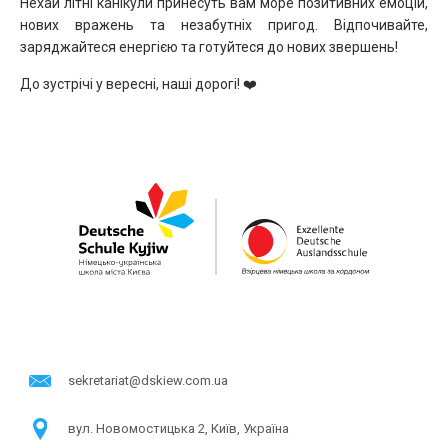
Нехай літні канікули принесуть вам море позитивних емоцій,
нових вражень та незабутніх пригод. Відпочивайте,
заряджайтеся енергією та готуйтеся до нових звершень!
До зустрічі у вересні, наші дорогі! ❤️
sekretariat@dskiew.com.ua
в​ул. Новомостицька 2, Київ, Україна