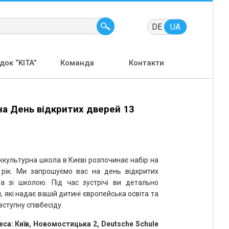
DE
UA
ок “KITA”
Команда
Контакти
а День відкритих дверей 13
жкультурна школа в Києві розпочинає набір на
рік.
Ми запрошуємо вас на день відкритих
а зі школою. Під час зустрічі ви детально
, які надає вашій дитині європейська освіта та
ступну співбесіду.
реса: Київ, Новомостицька 2, Deutsche Schule