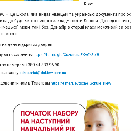
Kiew.
iew — це школа, яка видає німецькі та українські документи про 
ити до будь-якого вищого закладу освіти Європи. До підготовчго
 німецької мови, так і без. Донабір в старші класи можливий за ре
ою мовою.
 на день відкритих дверей:
у за посиланням
https://forms.gle/
CuzuncnJ8XV6YSoj8
 за номером +380 44 333 96 90
а на пошту
sekretariat@dskiew.com.ua
одзвонити нам в Телеграм
https://t.me/Deutsche_Schule_
Kiew