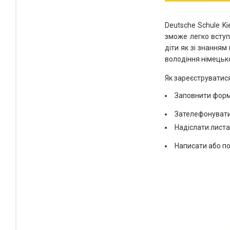
Deutsche Schule K
зможе легко вступ
діти як зі знанням
володіння німецьк
Як зареєструватися
Заповнити форм
Зателефонувати
Надіслати лист
Написати або п