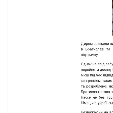
Директор школи ви
в Братиславі та 
підтримку.
Однак не слід заб
перейняти досвід.
місці під час відв
концепціям, таким 
та розробленої як
Братиславі стала в
Нассе не без горд
Німецько-українськ
Незважаючи на всі