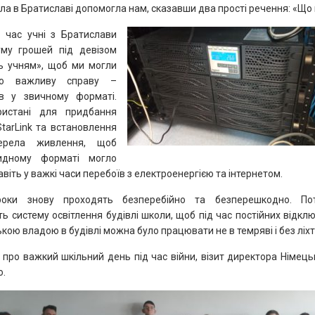
ла в Братиславі допомогла нам, сказавши два прості речення: «Що
 час учні з Братислави
уму грошей під девізом
ь учням», щоб ми могли
ою важливу справу –
в у звичному форматі.
ристані для придбання
StarLink та встановлення
ерела живлення, щоб
идному форматі могло
іть у важкі часи перебоїв з електроенергією та інтернетом.
уроки знову проходять безперебійно та безперешкодно. По
ь систему освітлення будівлі школи, щоб під час постійних відкл
ькою владою в будівлі можна було працювати не в темряві і без ліхт
и про важкий шкільний день під час війни, візит директора Німе
о.