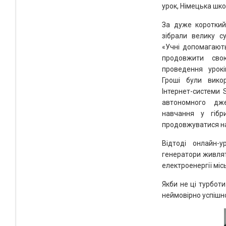
урок, Німецька шко
За дуже короткий
зібрали велику с
«Учні допомагают
продовжити св
проведення урокі
Гроші були вико
Інтернет-системи 
автономного дж
навчання у гібр
продовжуватися нав
Відтоді онлайн-
генератори живлят
електроенергії міс
Якби не ці турбот
неймовірно успішн