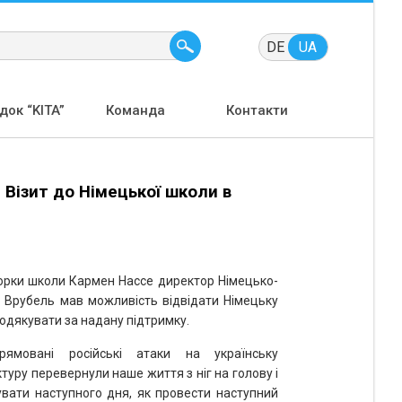
DE
UA
ок “KITA”
Команда
Контакти
. Візит до Німецької школи в
орки школи Кармен Нассе
директор Німецько-
і Врубель мав можливість відвідати Німецьку
подякувати за надану підтримку.
рямовані російські атаки на українську
туру перевернули наше життя з ніг на голову і
увати наступного дня, як провести наступний