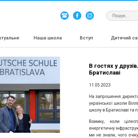
ктуальне
Наша школа
Вступ
Дитячий сад
В гостях у друзів
Братиславі
11.05.2023
На запрошення директ
української школи Вілл
школу в Братиславі та 
Взимку, коли цілесп
енергетичну інфраструк
ми не знали, чого очік