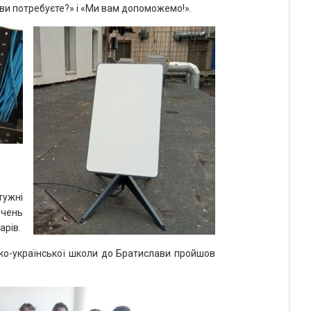
 ви потребуєте?» і «Ми вам допоможемо!».
тужні
ючень
арів.
цько-української школи до Братислави пройшов