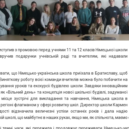
ступив з промовою перед учнями 11 та 12 класів Німецької школи
вручив подарунки учнівській раді та вчителям, які надавали
увати, що Німецько-українська школа приїхала в Братиславу, щоб
 Виняткову роботу всієї команди вчителів можна було побачити на
ідування уроків та екскурсії будівлею школи. Завдяки інноваційним
як «Вільний день» та концепція нової шкільної будівлі, задуманої
 місце зустрічі для викладання та навчання, Німецька школа в
 регіоні флагманом у сфері розвитку шкіл. Директор школи Кармен
ості відзначила величезні успіхи останніх років і дала надію
ій школі, що майбутнє в наших руках, якщо ми, як спільнота, маємо
 темні часи, які пережила і продовжує переживати Німецько-укра