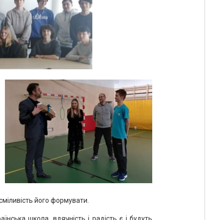
 сміливість його формувати.
їнська школа, вдячність і радість є і будуть