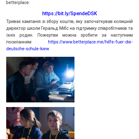
betterplace:
https://bit.ly/SpendeDSK
Триває кампанія зі збору коштів, яку започаткував колишній
директор школи Геральд Мібс на підтримку співробітників та
їхніх родин. Пожертви можна зробити за наступним
посиланням:
https://www.betterplace.me/hilfe-fuer-die-
deutsche-schule-kiew