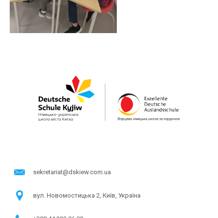
sekretariat@dskiew.com.ua
в​ул. Новомостицька 2, Київ, Україна