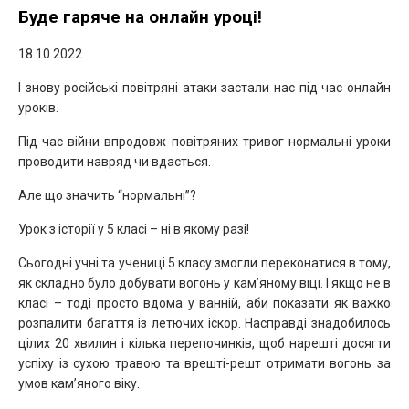
Буде гаряче на онлайн уроці!
18.10.2022
І знову російські повітряні атаки застали нас під час онлайн
уроків.
Під час війни впродовж повітряних тривог нормальні уроки
проводити навряд чи вдасться.
Але що значить “нормальні”?
Урок з історії у 5 класі – ні в якому разі!
Сьогодні учні та учениці 5 класу змогли переконатися в тому,
як складно було добувати вогонь у кам’яному віці. І якщо не в
класі – тоді просто вдома у ванній, аби показати як важко
розпалити багаття із летючих іскор. Насправді знадобилось
цілих 20 хвилин і кілька перепочинків, щоб нарешті досягти
успіху із сухою травою та врешті-решт отримати вогонь за
умов кам’яного віку.