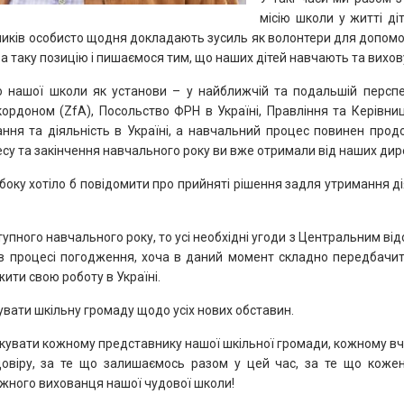
місію школи у житті д
ників особисто щодня докладають зусиль як волонтери для допомоги
а таку позицію і пишаємося тим, що наших дітей навчають та вихов
 нашої школи як установи – у найближчій та подальшій перспек
ордоном (ZfA), Посольство ФРН в Україні, Правління та Керівн
ння та діяльність в Україні, а навчальний процес повинен прод
су та закінчення навчального року ви вже отримали від наших дир
 боку хотіло б повідомити про прийняті рішення задля утримання 
упного навчального року, то усі необхідні угоди з Центральним в
 процесі погодження, хоча в даний момент складно передбачити
ити свою роботу в Україні.
вати шкільну громаду щодо усіх нових обставин.
увати кожному представнику нашої шкільної громади, кожному вчи
довіру, за те що залишаємось разом у цей час, за те що кожен
ожного вихованця нашої чудової школи!