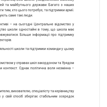
ітей та майбутнього держави. Багато з наших
 тим, хто цього потребує, та підтримки армії.
ують саме такі люди.
тиві – на сьогодні Центральне відомство у
ицтво школи одностайні в тому, що школа має
овжуватися. Більше інформації про підтримку
екторів.
діяльності школи та підтримки команди у цьому
ідомством у справах шкіл закордоном та Урядом
 контекст. Однак політична воля незмінна –
телю, вихователю, спеціалісту та керівництву
 у свій спосіб зберігає стабільним осередок