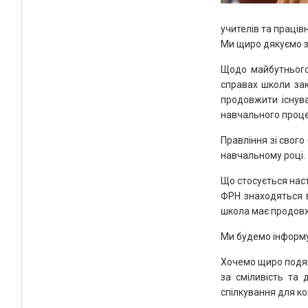
учителів та праців
Ми щиро дякуємо з
Щодо майбутнього
справах школи зак
продовжити існува
навчального проце
Правління зі свого
навчальному році.
Що стосується наст
ФРН знаходяться в
школа має продовж
Ми будемо інформу
Хочемо щиро подяк
за сміливість та 
спілкування для к