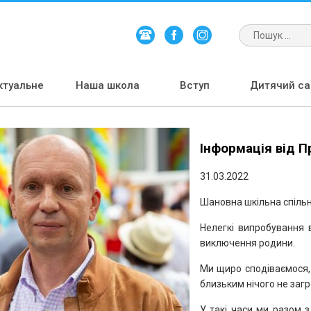
ктуальне
Наша школа
Вступ
Дитячий сад
Інформація від П
31.03.2022
Шановна шкільна спільно
Нелегкі випробування 
виключення родини.
Ми щиро сподіваємося, 
близьким нічого не заг
У такі часи ми разом 