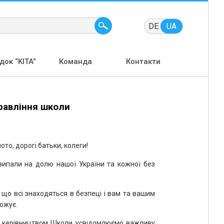
DE
UA
ок “KITA”
Команда
Контакти
равління школи
то, дорогі батьки, колеги!
випали на долю нашої України та кожної без
що всі знаходяться в безпеці і вам та вашим
рожує.
з керівництвом Школи усвідомлюємо важливу