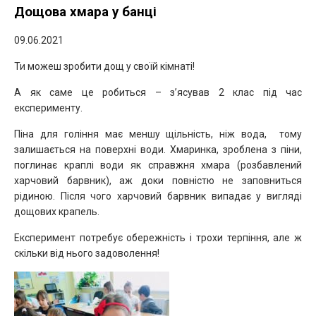
Дощова хмара у банці
09.06.2021
Ти можеш зробити дощ у своїй кімнаті!
А як саме це робиться – з’ясував 2 клас під час
експерименту.
Піна для гоління має меншу щільність, ніж вода, тому
залишається на поверхні води. Хмаринка, зроблена з піни,
поглинає краплі води як справжня хмара (розбавлений
харчовий барвник), аж доки повністю не заповниться
рідиною. Після чого харчовий барвник випадає у вигляді
дощових крапель.
Експеримент потребує обережність і трохи терпіння, але ж
скільки від нього задоволення!