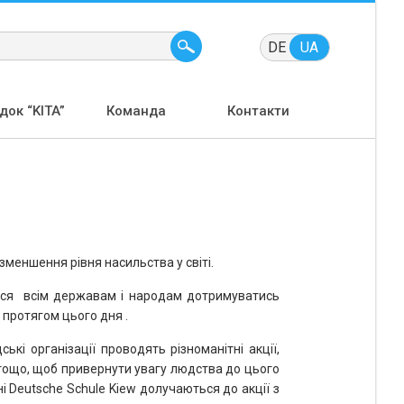
DE
UA
ок “KITA”
Команда
Контакти
 зменшення рівня насильства у світі.
ься всім державам і народам дотримуватись
 протягом цього дня .
ькі організації проводять різноманітні акції,
тощо, щоб привернути увагу людства до цього
і Deutsche Schule Kiew долучаються до акції з