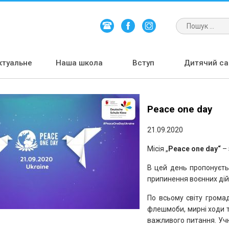
ктуальне
Наша школа
Вступ
Дитячий сад
Peace one day
21.09.2020
Місія „
Peace one day“
–
В цей день пропонуєт
припинення воєнних дій
По всьому світу громадс
флешмоби, мирні ходи 
важливого питання. Учн