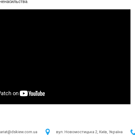
 ненасильства.
tariat@dskiew.com.ua
в​ул. Новомостицька 2, Київ, Україна