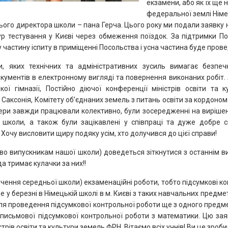
екзамени, або як їх ще н
федеральної землі Німе
ого директора школи – пана Герча. Цього року ми подали заявку 
ур тестування у Києві через обмеження поїздок. За підтримки 
частину іспиту в приміщенні Посольства і усна частина буде пров
, яких технічних та адміністративних зусиль вимагає безпе
кументів в електронному вигляді та повернення виконаних робіт.
ької гімназії, Постійно діючої конференції міністрів освіти та
 Саксонія, Комітету об’єднаних земель з питань освіти за кордоно
нери завжди працювали колективно, були зосередженні на вирішен
ї школи, а також були зацікавлені у співпраці та дуже добре 
 Хочу висловити щиру подяку усім, хто долучився до цієї справи!
во випускникам нашої школи) доведеться зіткнутися з останнім вик
а тримає кулачки за них!!
інчення середньої школи) екзаменаційні роботи, тобто підсумкові ко
е у березні в Німецькій школі в м. Києві з таких навчальних предмет
ля проведення підсумкової контрольної роботи ще з одного предмет
письмової підсумкової контрольної роботи з математики. Цю за
трів освіти та культури земель ФРН. Вітаємо всіх учнів! Ви це зроби