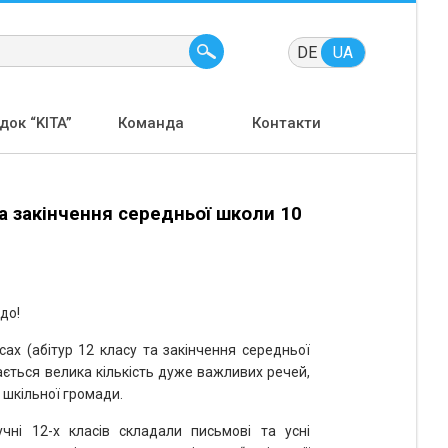
DE
UA
ок “KITA”
Команда
Контакти
та закінчення середньої школи 10
до!
ах (абітур 12 класу та закінчення середньої
ається велика кількість дуже важливих речей,
 шкільної громади.
чні 12-х класів складали письмові та усні