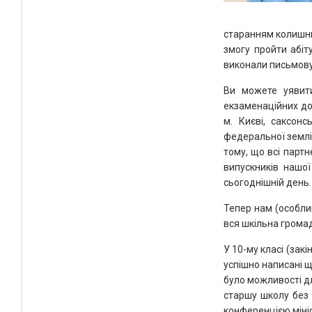
старанням колишнь
змогу пройти абіт
виконали письмову 
Ви можете уявити
екзаменаційних до
м. Києві, саксонс
федеральної землі
тому, що всі парт
випускників нашо
сьогоднішній день.
Тепер нам (особли
вся шкільна громад
У 10-му класі (зак
успішно написані щ
було можливості д
старшу школу без 
конференцією мініс