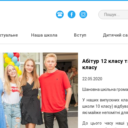
ктуальне
Наша школа
Вступ
Дитячий сад
Абітур 12 класу 
класу
22.05.2020
Шановна шкільна грома
У наших випускних клас
школи 10 класу) відбув
які майже непомітні для
До цього часу наші у