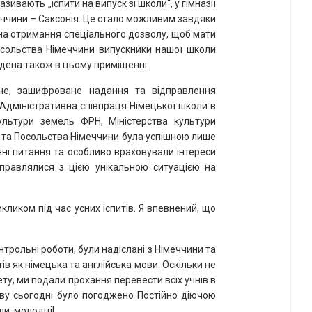
азивають „іспити на випуск зі школи“, у гімназії
ччини – Саксонія. Це стало можливим завдяки
на отримання спеціального дозволу, щоб мати
Посольства Німеччини випускники нашої школи
едена також в цьому приміщенні.
чне, зашифроване надання та відправлення
 Адміністративна співпраця Німецької школи в
 культури земель ФРН, Міністерства культури
м та Посольства Німеччини була успішною лише
ні питання та особливо враховували інтереси
справлялися з цією унікальною ситуацією на
ликом під час усних іспитів. Я впевнений, що
нтрольні роботи, були надіслані з Німеччини та
ів як німецька та англійська мови. Оскільки не
у, ми подали прохання перевести всіх учнів в
яву сьогодні було погоджено Постійно діючою
ли, молодці!