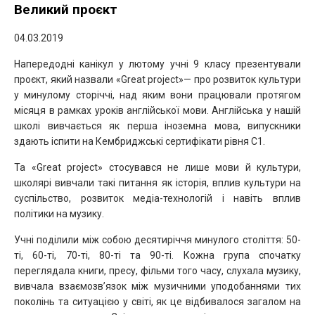
Великий проєкт
04.03.2019
Напередодні канікул у лютому учні 9 класу презентували
проєкт, який назвали «Great project»
— про розвиток культури
у минулому сторіччі, над яким вони працювали протягом
місяця в рамках уроків англійської мови. Англійська у нашій
школі вивчається як перша іноземна мова, випускники
здають іспити на Кембриджські сертифікати рівня С1.
Та «Great project» стосувався не лише мови й культури,
школярі вивчали такі питання як історія, вплив культури на
суспільство, розвиток медіа-технологій і навіть вплив
політики на музику.
Учні поділили між собою десятиріччя минулого століття: 50-
ті, 60-ті, 70-ті, 80-ті та 90-ті. Кожна група спочатку
переглядала книги, пресу, фільми того часу, слухала музику,
вивчала взаємозв’язок між музичними уподобаннями тих
поколінь та ситуацією у світі, як це відбивалося загалом на