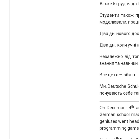
А вже 5 грудня до D
Студенти також пр
моделювали, працю
Два дні нового дос
Два дні, коли учні
Незалежно від тог
знання та навички.
Все це і є — обмін.
Ми, Deutsche Schul
почувають себе так
th
On December 4
a
German school made 
geniuses went head f
programming game
th