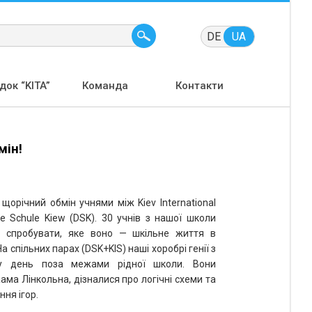
DE
UA
ок “KITA”
Команда
Контакти
мін!
 щорічний обмін учнями між Kiev International
e Schule Kiew (DSK). 30 учнів з нашої школи
 спробувати, яке воно — шкільне життя в
а спільних парах (DSK+KIS) наші хоробрі генії з
у день поза межами рідної школи. Вони
ма Лінкольна, дізналися про логічні схеми та
ня ігор.