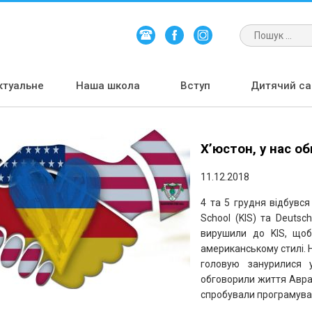
ктуальне
Наша школа
Вступ
Дитячий сад
Х’юстон, у нас об
11.12.2018
4 та 5 грудня відбувся
School (KIS)
та Deutsch
вирушили до KIS, щоб
американському стилі. Н
головую занурилися 
обговорили життя Авраа
спробували програмуван