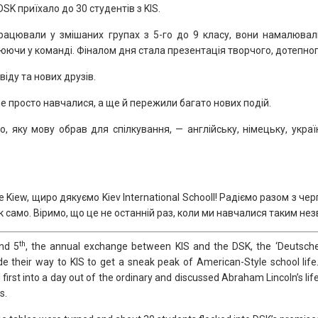
SK приїхало до 30 студентів з KIS.
ацювали у змішаних групах з 5-го до 9 класу, вони намалювали
ючи у команді. Фіналом дня стала презентація творчого, дотепного
віду та нових друзів.
 не просто навчалися, а ще й пережили багато нових подій.
о, яку мову обрав для спілкування, — англійську, німецьку, украї
e Kiew, щиро дякуємо Kiev International Schooll! Радіємо разом з че
 само. Віримо, що це не останній раз, коли ми навчалися таким не
th
nd 5
, the annual exchange between KIS and the DSK, the ‘Deutsche
their way to KIS to get a sneak peak of American-Style school life. 
irst into a day out of the ordinary and discussed Abraham Lincoln’s life,
s.