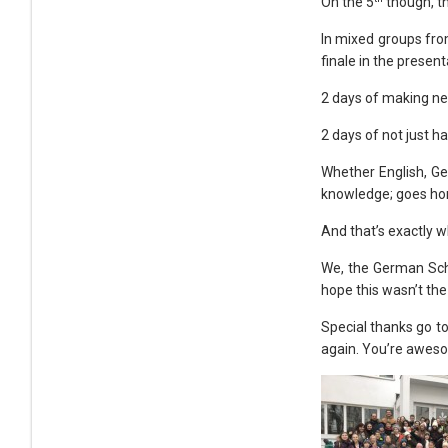
On the 5
though, th
In mixed groups fr
finale in the present
2 days of making ne
2 days of not just ha
Whether English, Ge
knowledge; goes hom
And that’s exactly w
We, the German Scho
hope this wasn’t the 
Special thanks go t
again. You’re awes