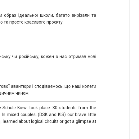
 образ ідеальної школи, багато вирізали та
 та просто красивого проєкту.
нську чи російську, кожен з нас отримав нові
ргової авантюри і сподіваємось, що наші колеги
звичним чином.
 Schule Kiew’ took place. 30 students from the
In mixed couples, (DSK and KIS) our brave little
 learned about logical circuits or got a glimpse at