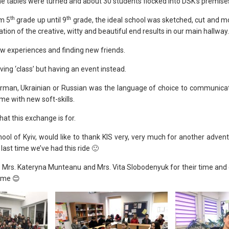
e tables were turned and about 30 students flocked into DSK’s premise
th
th
om 5
grade up until 9
grade, the ideal school was sketched, cut and mo
ation of the creative, witty and beautiful end results in our main hallway.
w experiences and finding new friends.
ving ‘class’ but having an event instead.
rman, Ukrainian or Russian was the language of choice to communicat
e with new soft-skills.
hat this exchange is for.
ol of Kyiv, would like to thank KIS very, very much for another adv
last time we’ve had this ride 🙂
o Mrs. Kateryna Munteanu and Mrs. Vita Slobodenyuk for their time and
ome 😊