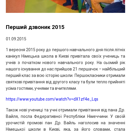
Перший дзвоник 2015
01.09.2015
1 вересня 2015 року до першого навчального дня після літніх
канікул Німецька школа в Києві привітала своїх учениць та
учнів з початком нового навчального року.
На сьомий рік
нашого існування до нас прийшов 21 першачок – найбільший
перший клас за всю історію школи. Першокласники отримали
святкові привітання від другого класу та були тепло прийняті
усіма гостями, учнями та вчителями.
https://www.youtube.com/watch?v=dX1zf4e_Lqs
Також нові учениці та учні отримали привітання від пана Др.
Вайля, посла Федеративної Республіки Німеччини. У своїй
урочистій промові пан Др. Вайль наголосив на значенні
Німецької школи в Києві, яка, за його словами, стала