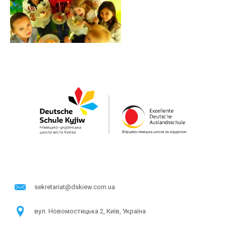
sekretariat@dskiew.com.ua
в​ул. Новомостицька 2, Київ, Україна