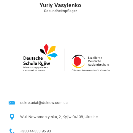
Yuriy Vasylenko
Gesundheitspfleger
sekretariat@dskiew.com.ua
Wul. Nowomostytska, 2, Kyjiw 04108, Ukraine
+380 44 333 96 90