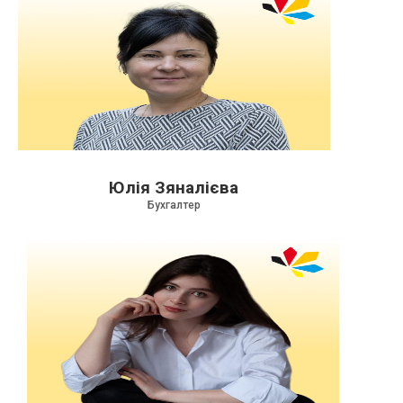
Юлія Зяналієва
Бухгалтер