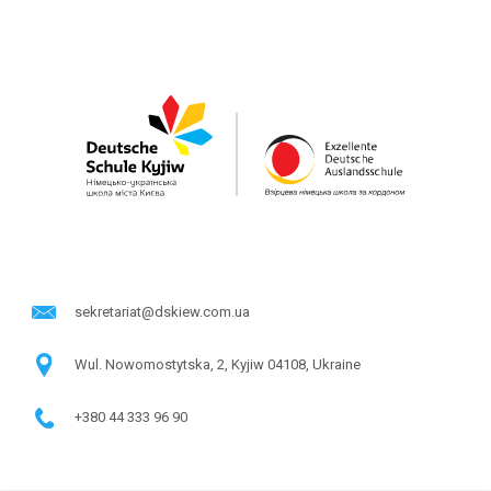
sekretariat@dskiew.com.ua
Wul. Nowomostytska, 2, Kyjiw 04108, Ukraine
+380 44 333 96 90