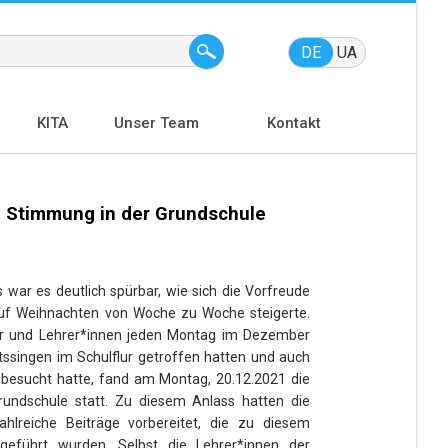
DE
UA
KITA
Unser Team
Kontakt
e Stimmung in der Grundschule
war es deutlich spürbar, wie sich die Vorfreude
f Weihnachten von Woche zu Woche steigerte.
er und Lehrer*innen jeden Montag im Dezember
singen im Schulflur getroffen hatten und auch
n besucht hatte, fand am Montag, 20.12.2021 die
rundschule statt. Zu diesem Anlass hatten die
ahlreiche Beiträge vorbereitet, die zu diesem
geführt wurden. Selbst die Lehrer*innen der