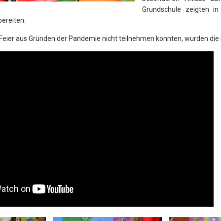
Grundschule zeigten i
ereiten.
er Feier aus Gründen der Pandemie nicht teilnehmen konnten, wurden 