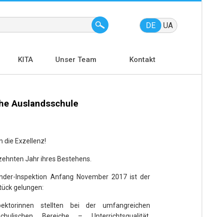
DE
UA
KITA
Unser Team
Kontakt
che Auslandsschule
 die Exzellenz!
zehnten Jahr ihres Bestehens.
nder-Inspektion Anfang November 2017 ist der
stück gelungen:
ektorinnen stellten bei der umfangreichen
hulischen Bereiche – Unterrichtsqualität,