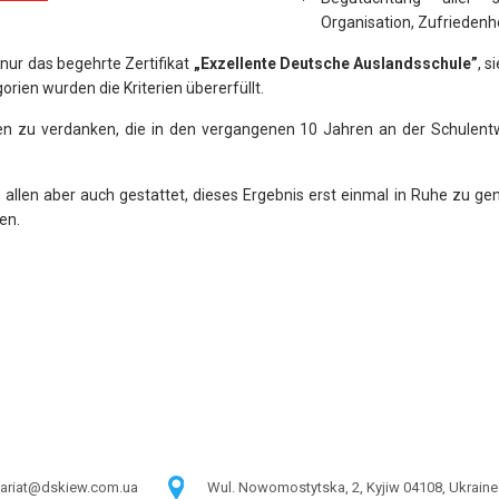
Organisation, Zufriedenhe
 nur das begehrte Zertifikat
„Exzellente Deutsche Auslandsschule”
, 
gorien wurden die Kriterien übererfüllt.
llen zu verdanken, die in den vergangenen 10 Jahren an der Schulent
 allen aber auch gestattet, dieses Ergebnis erst einmal in Ruhe zu ge
en.
tariat@dskiew.com.ua
Wul. Nowomostytska, 2, Kyjiw 04108, Ukraine