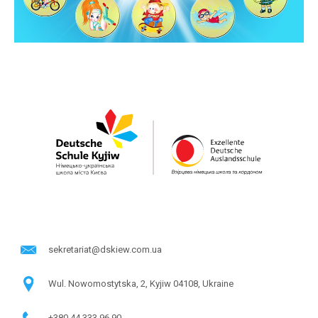
sekretariat@dskiew.com.ua
Wul. Nowomostytska, 2, Kyjiw 04108, Ukraine
+380 44 333 96 90