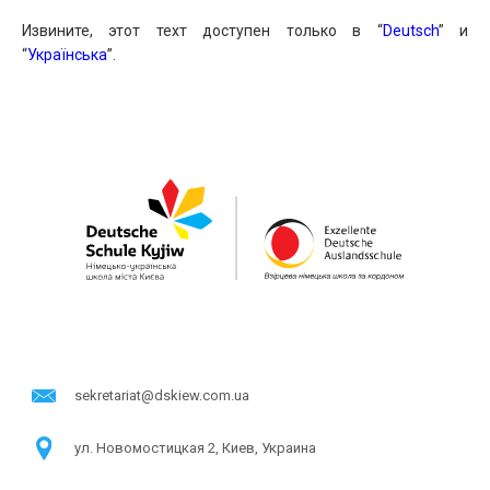
Извините, этот техт доступен только в “
Deutsch
” и
“
Українська
”.
sekretariat@dskiew.com.ua
ул. Новомостицкая 2, Киев, Украина